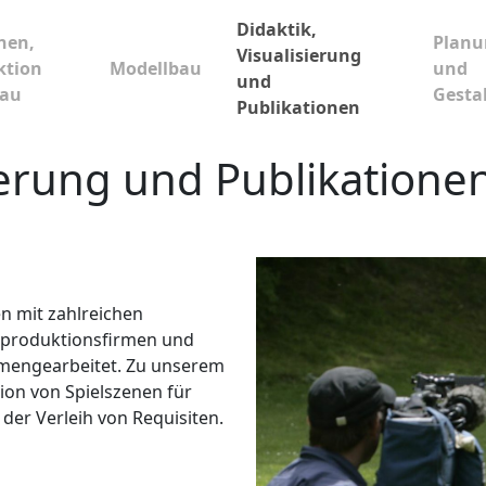
Didaktik,
nen,
Planu
Visualisierung
ktion
Modellbau
und
und
bau
Gesta
Publikationen
sierung und Publikatione
n mit zahlreichen
lmproduktionsfirmen und
mengearbeitet. Zu unserem
ion von Spielszenen für
er Verleih von Requisiten.