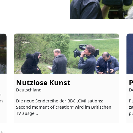
Nutzlose Kunst
P
Deutschland
D
n
im
Die neue Sendereihe der BBC „Civilisations:
Pu
Second moment of creation“ wird im Britischen
z
TV ausge...
pu