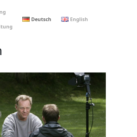
ng
Deutsch
English
ltung
n